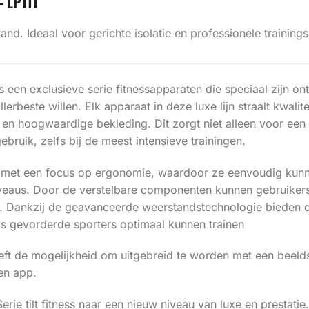
– LP111
nd. Ideaal voor gerichte isolatie en professionele training
s een exclusieve serie fitnessapparaten die speciaal zijn 
llerbeste willen. Elk apparaat in deze luxe lijn straalt kwali
al en hoogwaardige bekleding. Dit zorgt niet alleen voor een
bruik, zelfs bij de meest intensieve trainingen.
n met een focus op ergonomie, waardoor ze eenvoudig kun
iveaus. Door de verstelbare componenten kunnen gebruikers
ut. Dankzij de geavanceerde weerstandstechnologie bieden d
s gevorderde sporters optimaal kunnen trainen
eeft de mogelijkheid om uitgebreid te worden met een beel
en app.
rie tilt fitness naar een nieuw niveau van luxe en prestatie.