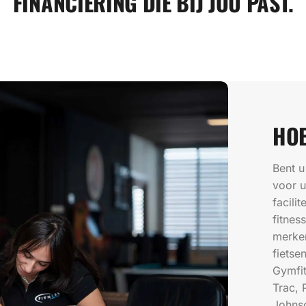
FINANCIERING DIE BIJ JOU PAST.
HOE
Bent u
voor u
facili
fitne
merken
fietse
Gymfit
Trac, 
Johnso