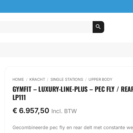
HOME
/
KRACHT
/
SINGLE STATIONS
/
UPPER BODY
GYMFIT – LUXURY-LINE-PLUS – PEC FLY / REA
LP111
€
6.957,50
Incl. BTW
Gecombineerde pec fly en rear delt met constante we