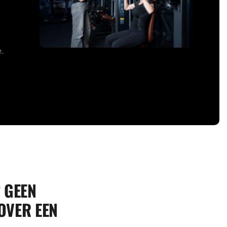
e.
? GEEN
OVER EEN