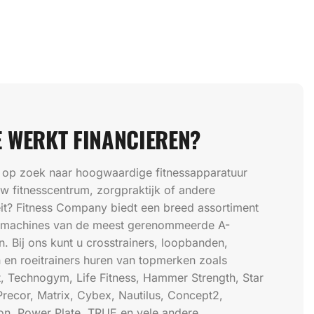
 WERKT FINANCIEREN?
 op zoek naar hoogwaardige fitnessapparatuur
w fitnesscentrum, zorgpraktijk of andere
teit? Fitness Company biedt een breed assortiment
ssmachines van de meest gerenommeerde A-
. Bij ons kunt u crosstrainers, loopbanden,
n en roeitrainers huren van topmerken zoals
, Technogym, Life Fitness, Hammer Strength, Star
Precor, Matrix, Cybex, Nautilus, Concept2,
n, Power Plate, TRUE en vele andere.