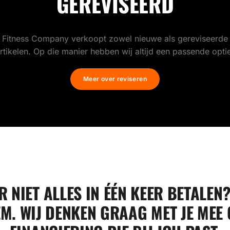
GEREVISEERD
Fitness Company verkoopt zowel nieuwe als gereviseerde
rtikelen. Op die manier hebben wij altijd een passende opti
Meer over reviseren
R NIET ALLES IN ÉÉN KEER BETALEN
M. WIJ DENKEN GRAAG MET JE MEE 