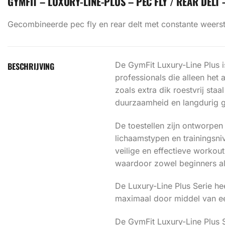
GYMFIT – LUXURY-LINE-PLUS – PEC FLY / REAR DELT 
Gecombineerde pec fly en rear delt met constante weersta
De GymFit Luxury-Line Plus i
BESCHRIJVING
professionals die alleen het a
zoals extra dik roestvrij sta
duurzaamheid en langdurig ge
De toestellen zijn ontworpe
lichaamstypen en trainingsn
veilige en effectieve worko
waardoor zowel beginners al
De Luxury-Line Plus Serie h
maximaal door middel van e
De GymFit Luxury-Line Plus Se