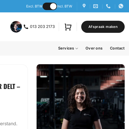
Excl. BTW
Incl. BTW
013 203 2173
Afspraak maken
Services
Over ons
Contact
R DELT –
erstand.