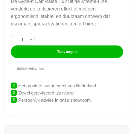
De GymFit Calf Raise E62 uit de Xtreme-Line
versterkt de kuitspieren effectief met een
ergonomisch, stabiel en duurzaam ontwerp dat
maximale spieractivatie en comfort biedt.
GymFit - Xtreme-Line - Calf Raise - E62 aantal
Toevoegen
Betaal veilig met
Het grootste assortiment van Nederland
Zowel gereviseerd als nieuw
Persoonlijk advies in onze showroom