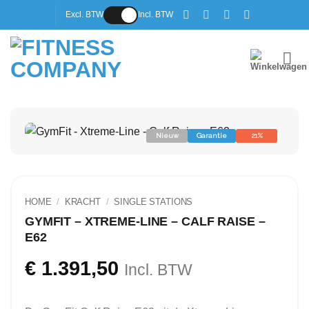
Ga
Excl. BTW
Incl. BTW
naar
inhoud
Nieuw
Garantie
21%
HOME
/
KRACHT
/
SINGLE STATIONS
GYMFIT – XTREME-LINE – CALF RAISE –
E62
€
1.391,50
Incl. BTW