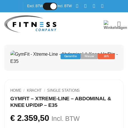
Ga
Excl. BTW
Incl. BTW
naar
inhoud
Garantie
Nieuw
20%
HOME
/
KRACHT
/
SINGLE STATIONS
GYMFIT – XTREME-LINE – ABDOMINAL &
KNEE UP/DIP – E35
€
2.359,50
Incl. BTW