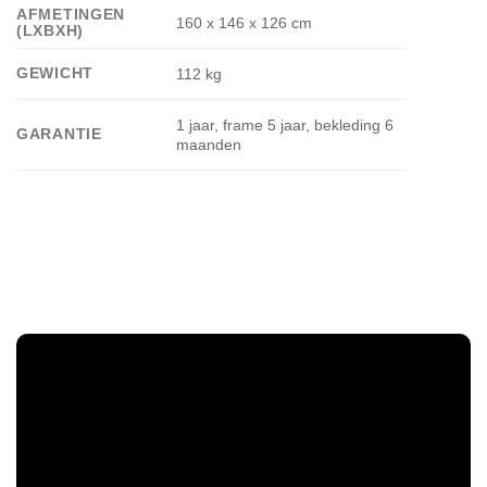
AFMETINGEN
160 x 146 x 126 cm
(LXBXH)
GEWICHT
112 kg
1 jaar, frame 5 jaar, bekleding 6
GARANTIE
maanden