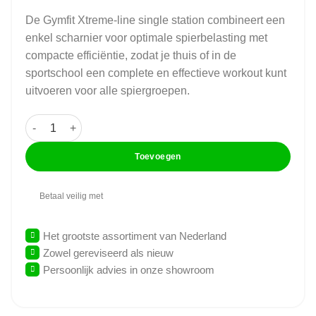
De Gymfit Xtreme-line single station combineert een
enkel scharnier voor optimale spierbelasting met
compacte efficiëntie, zodat je thuis of in de
sportschool een complete en effectieve workout kunt
uitvoeren voor alle spiergroepen.
GymFit - Xtreme-Line - Abdominal & Knee Up/Dip - E35 aanta
Toevoegen
Betaal veilig met
Het grootste assortiment van Nederland
Zowel gereviseerd als nieuw
Persoonlijk advies in onze showroom