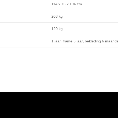
114 x 76 x 194 cm
203 kg
120 kg
1 jaar, frame 5 jaar, bekleding 6 maand