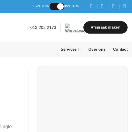
Excl. BTW
Incl. BTW
013 203 2173
Afspraak maken
Services
Over ons
Contact
single