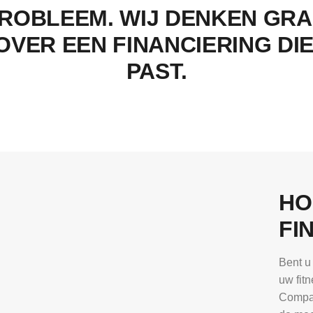
ROBLEEM. WIJ DENKEN GR
OVER EEN FINANCIERING DIE
PAST.
HO
FI
Bent u
uw fitn
Compan