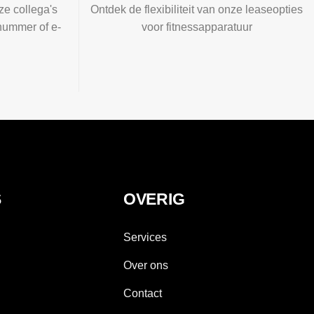
ze collega's
Ontdek de flexibiliteit van onze leaseopties
nummer of e-
voor fitnessapparatuur
S
OVERIG
Services
Over ons
Contact