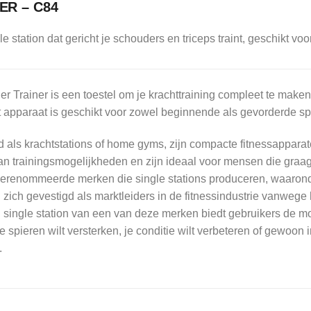
ER – C84
station dat gericht je schouders en triceps traint, geschikt vo
 Trainer is een toestel om je krachttraining compleet te maken. 
t apparaat is geschikt voor zowel beginnende als gevorderde sp
d als krachtstations of home gyms, zijn compacte fitnessapparat
n trainingsmogelijkheden en zijn ideaal voor mensen die graag t
 gerenommeerde merken die single stations produceren, waaronde
zich gevestigd als marktleiders in de fitnessindustrie vanweg
single station van een van deze merken biedt gebruikers de mo
je spieren wilt versterken, je conditie wilt verbeteren of gewoon i
.