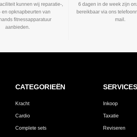
aciliteit kunnen wij reparatie-,
6 dagen in de week zijn on
l- en opknapbeurten van
bereikbaar via ons telefoon
ands fitnessapparatuur
mail.
aanbieden.
CATEGORIEËN
SERVICE
Kracht
Inkoop
Cardio
Taxatie
Complete sets
Reviseren