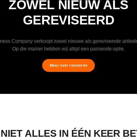
ZOWEL NIEUW ALS
GEREVISEERD
tness Company verkoopt zowel nieuwe als gereviseerde artikel
Op die manier hebben wij altijd een passende optie.
Meer over reviseren
 NIET ALLES IN ÉÉN KEER B