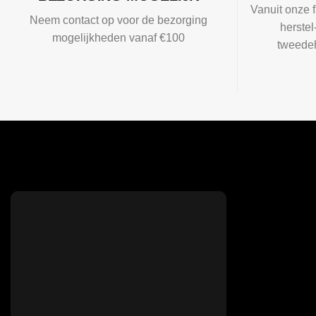
Vanuit onze f
Neem contact op voor de bezorging
herste
mogelijkheden vanaf €100
tweedeh