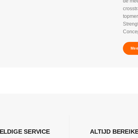
de mee
crosst
topmer
Strengt
Concep
Mee
ELDIGE SERVICE
ALTIJD BEREIK