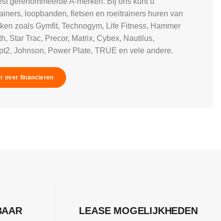
st gerenommeerde A-merken. Bij ons kunt u
rainers, loopbanden, fietsen en roeitrainers huren van
ken zoals Gymfit, Technogym, Life Fitness, Hammer
h, Star Trac, Precor, Matrix, Cybex, Nautilus,
t2, Johnson, Power Plate, TRUE en vele andere.
r over financieren
BAAR
LEASE MOGELIJKHEDEN