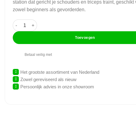
station dat gericht je schouders en triceps traint, geschikt
zowel beginners als gevorderden.
GymFit - Custom-Line - Shoulder Trainer - C84 aantal
Toevoegen
Betaal veilig met
Het grootste assortiment van Nederland
Zowel gereviseerd als nieuw
Persoonlijk advies in onze showroom