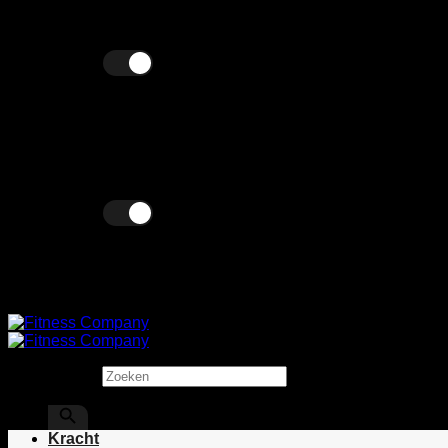
Ga
Wij verkopen zowel zakelijk als particulier!
naar
inhoud
Excl. BTW
Incl. BTW
Excl. BTW
Incl. BTW
Zoeken
×
Kracht