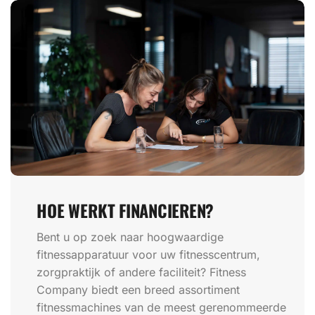
HOE WERKT FINANCIEREN?
Bent u op zoek naar hoogwaardige
fitnessapparatuur voor uw fitnesscentrum,
zorgpraktijk of andere faciliteit? Fitness
Company biedt een breed assortiment
fitnessmachines van de meest gerenommeerde