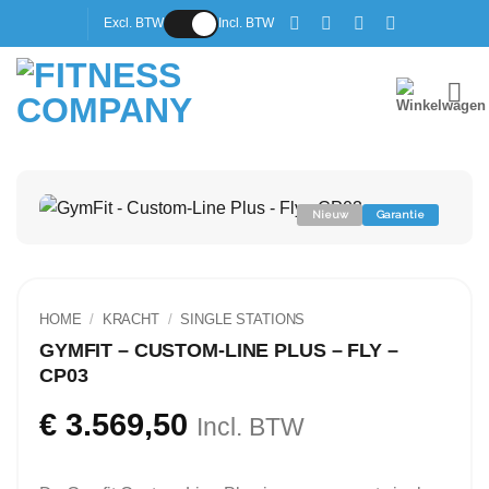
Ga
Excl. BTW
Incl. BTW
naar
inhoud
Nieuw
Garantie
HOME
/
KRACHT
/
SINGLE STATIONS
GYMFIT – CUSTOM-LINE PLUS – FLY –
CP03
€
3.569,50
Incl. BTW