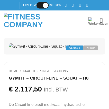
Ga
Excl. BTW
Incl. BTW
naar
inhoud
Garantie
Nieuw
HOME
/
KRACHT
/
SINGLE STATIONS
GYMFIT – CIRCUIT-LINE – SQUAT – H8
€
2.117,50
Incl. BTW
De Circuit-line biedt met twaalf hydraulische