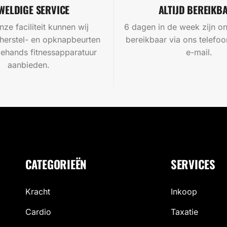
WELDIGE SERVICE
ALTIJD BEREIKB
nze faciliteit kunnen wij
6 dagen in de week zijn on
 herstel- en opknapbeurten
bereikbaar via ons telef
ehands fitnessapparatuur
e-mail.
aanbieden.
CATEGORIEËN
SERVICES
Kracht
Inkoop
Cardio
Taxatie