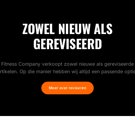
ZOWEL NIEUW ALS
GEREVISEERD
Fitness Company verkoopt zowel nieuwe als gereviseerde
rtikelen. Op die manier hebben wij altijd een passende opti
Meer over reviseren