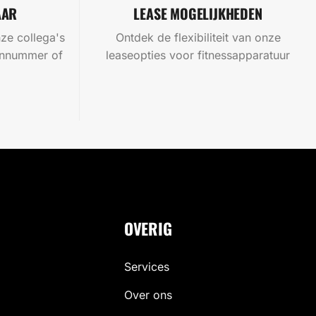
AAR
LEASE MOGELIJKHEDEN
ze collega's
Ontdek de flexibiliteit van onze
oonnummer of
leaseopties voor fitnessapparatuur
OVERIG
Services
Over ons