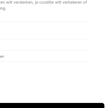
n wilt versterken, je conditie wilt verbeteren of
ing.
den