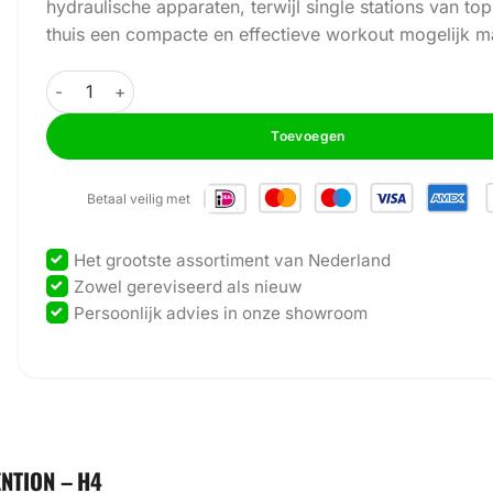
hydraulische apparaten, terwijl single stations van t
thuis een compacte en effectieve workout mogelijk m
GymFit - Circuit-Line - Biceps Curl/Triceps Extention - H4
Toevoegen
Betaal veilig met
Het grootste assortiment van Nederland
Zowel gereviseerd als nieuw
Persoonlijk advies in onze showroom
ENTION – H4