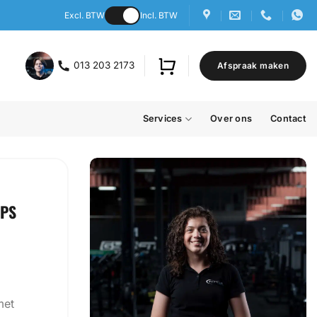
Excl. BTW
Incl. BTW
013 203 2173
Afspraak maken
Services
Over ons
Contact
EPS
met