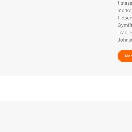
fitne
merken
fietse
Gymfit
Trac, 
Johnso
Mee