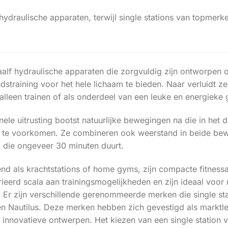
 hydraulische apparaten, terwijl single stations van topmer
twaalf hydraulische apparaten die zorgvuldig zijn ontworpen
dstraining voor het hele lichaam te bieden. Naar verluidt 
alleen trainen of als onderdeel van een leuke en energieke 
nele uitrusting bootst natuurlijke bewegingen na die in het
 te voorkomen. Ze combineren ook weerstand in beide beweg
g die ongeveer 30 minuten duurt.
end als krachtstations of home gyms, zijn compacte fitness
ieerd scala aan trainingsmogelijkheden en zijn ideaal voor 
 Er zijn verschillende gerenommeerde merken die single st
n Nautilus. Deze merken hebben zich gevestigd als marktle
innovatieve ontwerpen. Het kiezen van een single station 