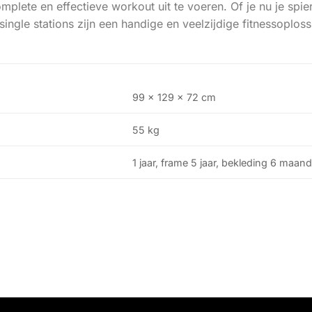
plete en effectieve workout uit te voeren. Of je nu je spiere
single stations zijn een handige en veelzijdige fitnessoploss
99 x 129 x 72 cm
55 kg
1 jaar, frame 5 jaar, bekleding 6 maan