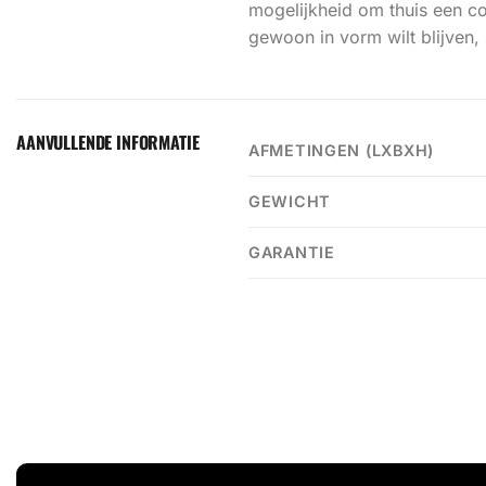
mogelijkheid om thuis een com
gewoon in vorm wilt blijven, 
AANVULLENDE INFORMATIE
AFMETINGEN (LXBXH)
GEWICHT
GARANTIE