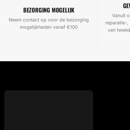
GE
BEZORGING MOGELIJK
Vanuit o
Neem contact op voor de bezorging
reparatie-,
mogelijkheden vanaf €100
van tweed