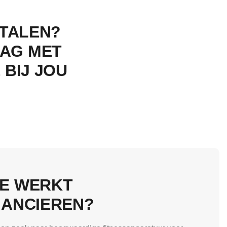
ETALEN?
AAG MET
 BIJ JOU
E WERKT
NANCIEREN?