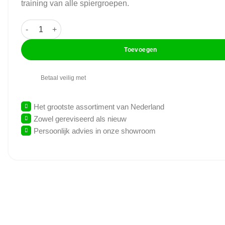
training van alle spiergroepen.
Technogym - Selection Black - Brown Cushion - Kracht Set 
Toevoegen
Betaal veilig met
Het grootste assortiment van Nederland
Zowel gereviseerd als nieuw
Persoonlijk advies in onze showroom