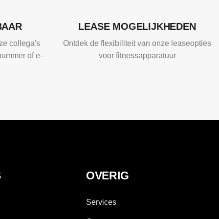
BAAR
LEASE MOGELIJKHEDEN
ze collega's
Ontdek de flexibiliteit van onze leaseopties
nummer of e-
voor fitnessapparatuur
S
OVERIG
Services