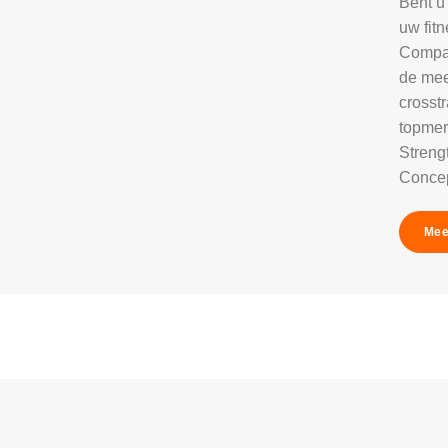
Bent u
uw fitn
Compan
de mee
crosst
topmer
Strengt
Concep
Mee