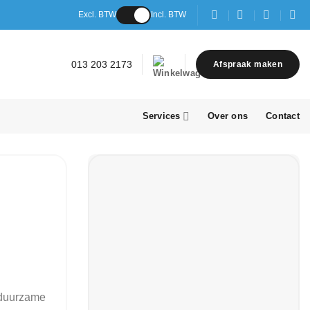
Excl. BTW
Incl. BTW
013 203 2173
Afspraak maken
Services
Over ons
Contact
 duurzame