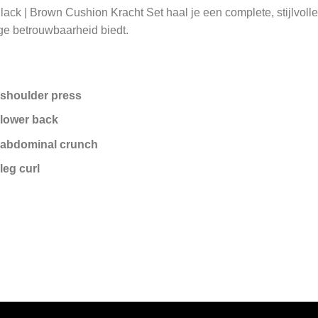
ck | Brown Cushion Kracht Set haal je een complete, stijlvolle 
ige betrouwbaarheid biedt.
shoulder press
lower back
 abdominal crunch
leg curl