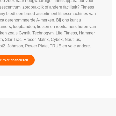
 op zoek naar hoogwaardige fitnessapparatuur voor
esscentrum, zorgpraktijk of andere faciliteit? Fitness
y biedt een breed assortiment fitnessmachines van
st gerenommeerde A-merken. Bij ons kunt u
rainers, loopbanden, fietsen en roeitrainers huren van
ken zoals Gymfit, Technogym, Life Fitness, Hammer
h, Star Trac, Precor, Matrix, Cybex, Nautilus,
t2, Johnson, Power Plate, TRUE en vele andere.
r over financieren