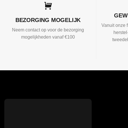
GEW
BEZORGING MOGELIJK
Vanuit onze f
Neem contact op voor de bezorging
herste
mogelijkheden vanaf €100
tweedeh