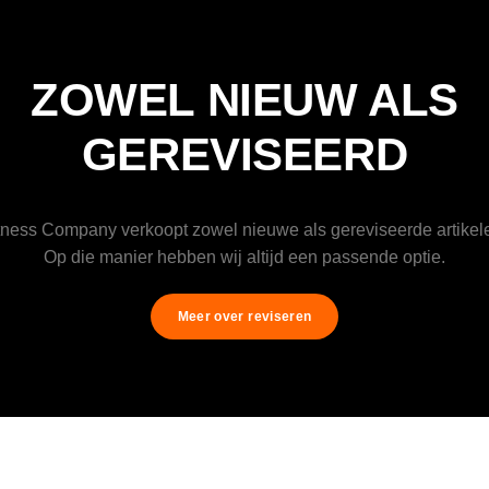
ZOWEL NIEUW ALS
GEREVISEERD
tness Company verkoopt zowel nieuwe als gereviseerde artikel
Op die manier hebben wij altijd een passende optie.
Meer over reviseren