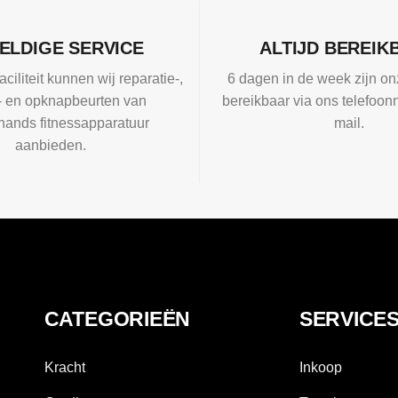
ELDIGE SERVICE
ALTIJD BEREIK
aciliteit kunnen wij reparatie-,
6 dagen in de week zijn on
l- en opknapbeurten van
bereikbaar via ons telefoon
ands fitnessapparatuur
mail.
aanbieden.
CATEGORIEËN
SERVICE
Kracht
Inkoop