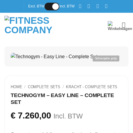
Ga
Excl. BTW
Incl. BTW
naar
inhoud
Scherpste prijs
HOME
/
COMPLETE SETS
/
⁠KRACHT - COMPLETE SETS
TECHNOGYM – EASY LINE – COMPLETE
SET
€
7.260,00
Incl. BTW