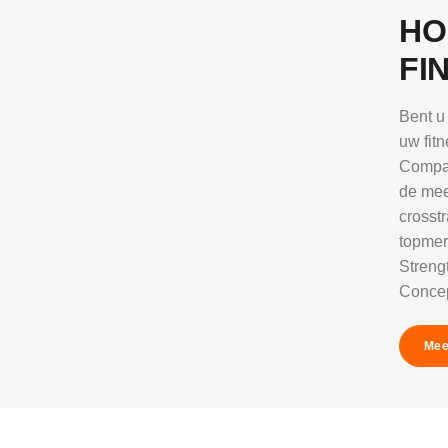
HO
FI
Bent u
uw fitn
Compan
de mee
crosst
topmer
Strengt
Concep
Mee