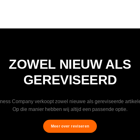
ZOWEL NIEUW ALS
GEREVISEERD
tness Company verkoopt zowel nieuwe als gereviseerde artikel
Op die manier hebben wij altijd een passende optie.
Meer over reviseren