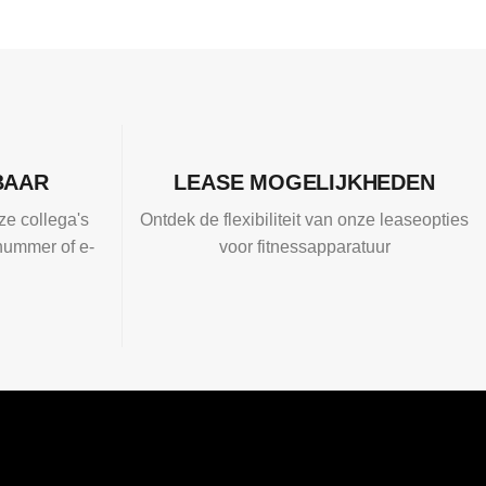
BAAR
LEASE MOGELIJKHEDEN
ze collega's
Ontdek de flexibiliteit van onze leaseopties
nummer of e-
voor fitnessapparatuur