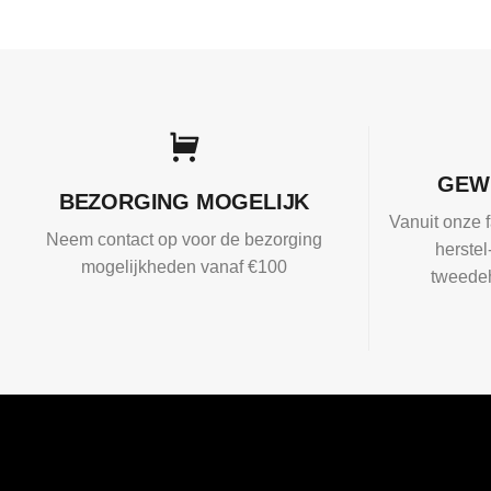
GEW
BEZORGING MOGELIJK
Vanuit onze f
Neem contact op voor de bezorging
herste
mogelijkheden vanaf €100
tweedeh