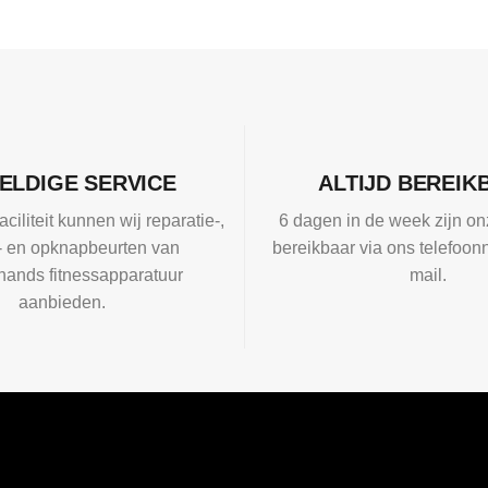
ELDIGE SERVICE
ALTIJD BEREIK
aciliteit kunnen wij reparatie-,
6 dagen in de week zijn on
l- en opknapbeurten van
bereikbaar via ons telefoon
ands fitnessapparatuur
mail.
aanbieden.