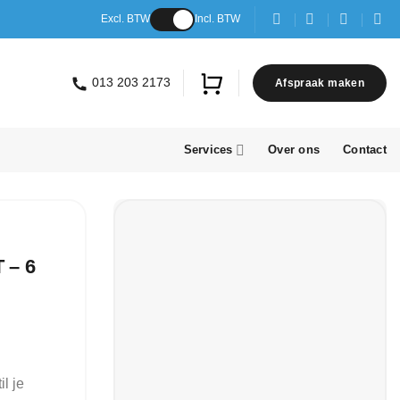
Excl. BTW
Incl. BTW
013 203 2173
Afspraak maken
Services
Over ons
Contact
 – 6
l je