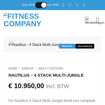
Ga
Excl. BTW
Incl. BTW
naar
inhoud
Garantie
Gereviseerd
HOME
/
KRACHT
/
MULTI STATIONS
NAUTILUS – 4 STACK MULTI-JUNGLE
€
10.950,00
Incl. BTW
De Nautilus 4 Stack Multi-Jungle biedt een complete