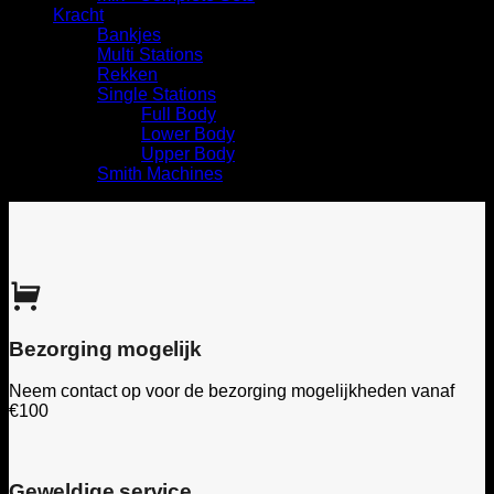
Kracht
Bankjes
Multi Stations
Rekken
Single Stations
Full Body
Lower Body
Upper Body
Smith Machines
Bezorging mogelijk
Neem contact op voor de bezorging mogelijkheden vanaf
€100
Geweldige service