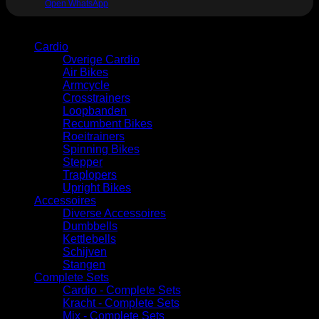
Open WhatsApp
Categorie
Cardio
Overige Cardio
Air Bikes
Armcycle
Crosstrainers
Loopbanden
Recumbent Bikes
Roeitrainers
Spinning Bikes
Stepper
Traplopers
Upright Bikes
Accessoires
Diverse Accessoires
⁠Dumbbells
Kettlebells
⁠Schijven
Stangen
Complete Sets
Cardio - Complete Sets
⁠Kracht - Complete Sets
Mix - Complete Sets