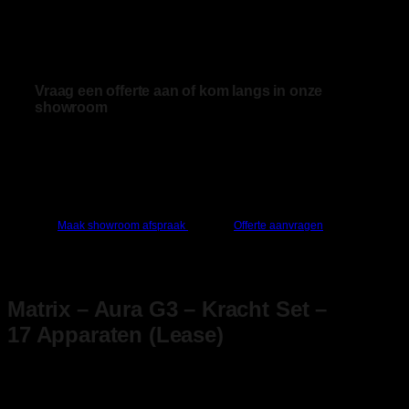
Vraag een offerte aan of kom langs in onze
showroom
Advies nodig of grote aantallen bestellen? Vraag
een offerte aan of kom bij ons langs.
Maak showroom afspraak
Offerte aanvragen
Matrix – Aura G3 – Kracht Set –
17 Apparaten (Lease)
Een complete, betrouwbare en uitbreidbare