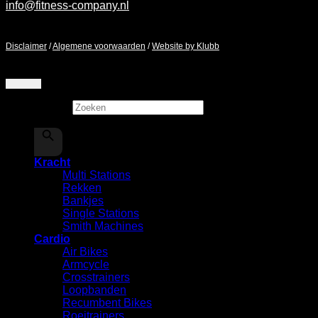
info@fitness-company.nl
Maandag - Zaterdag / 9:00 - 17:00
Disclaimer
/
Algemene voorwaarden
/
Website by Klubb
Zoeken
×
Kracht
Multi Stations
Rekken
⁠Bankjes
Single Stations
Smith Machines
Cardio
Air Bikes
Armcycle
Crosstrainers
Loopbanden
Recumbent Bikes
Roeitrainers