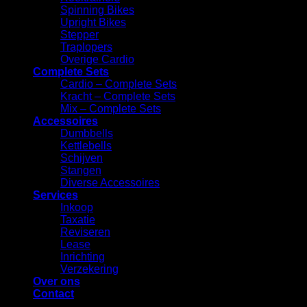
Spinning Bikes
Upright Bikes
Stepper
Traplopers
Overige Cardio
Complete Sets
Cardio – Complete Sets
⁠Kracht – Complete Sets
Mix – Complete Sets
Accessoires
⁠Dumbbells
Kettlebells
⁠Schijven
Stangen
Diverse Accessoires
Services
Inkoop
Taxatie
Reviseren
Lease
Inrichting
Verzekering
Over ons
Contact