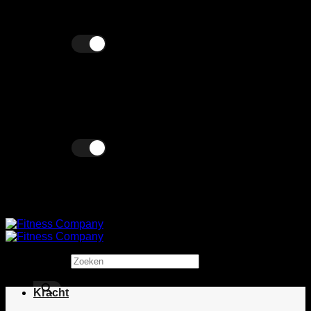
Ga
Wij verkopen zowel zakelijk als particulier!
naar
inhoud
Excl. BTW
Incl. BTW
Excl. BTW
Incl. BTW
Zoeken
×
Kracht