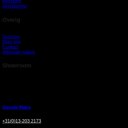
Inrichting
Verzekering
Overig
Services
Over ons
Contact
Afspraak maken
Showroom
Ringbaan Noord 37
5046 AA Tilburg
Google Maps
+31(0)13-203 2173