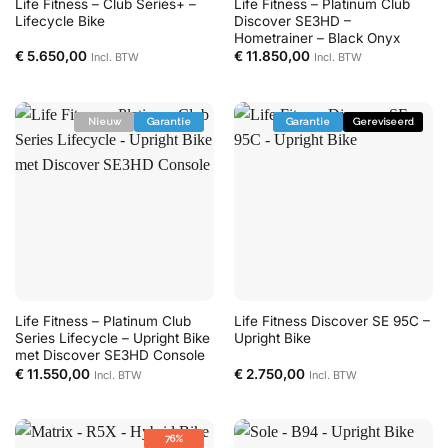
Life Fitness – Club Series+ –
Life Fitness – Platinum Club
Lifecycle Bike
Discover SE3HD –
Hometrainer – Black Onyx
€
5.650,00
€
11.850,00
Incl. BTW
Incl. BTW
Nieuw
Garantie
Garantie
Gereviseerd
Life Fitness – Platinum Club
Life Fitness Discover SE 95C –
Series Lifecycle – Upright Bike
Upright Bike
met Discover SE3HD Console
€
11.550,00
€
2.750,00
Incl. BTW
Incl. BTW
76%