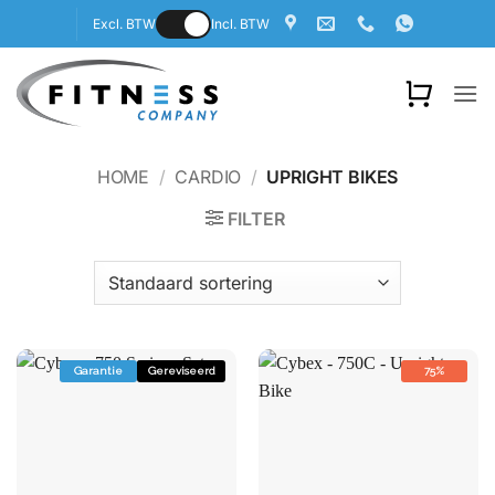
Ga
Excl. BTW
Incl. BTW
naar
inhoud
HOME
/
CARDIO
/
UPRIGHT BIKES
FILTER
Garantie
Gereviseerd
75%