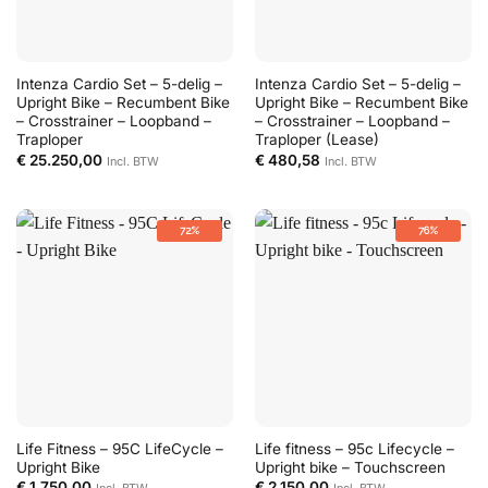
Intenza Cardio Set – 5-delig –
Intenza Cardio Set – 5-delig –
Upright Bike – Recumbent Bike
Upright Bike – Recumbent Bike
– Crosstrainer – Loopband –
– Crosstrainer – Loopband –
Traploper
Traploper (Lease)
€
25.250,00
€
480,58
Incl. BTW
Incl. BTW
72%
76%
Life Fitness – 95C LifeCycle –
Life fitness – 95c Lifecycle –
Upright Bike
Upright bike – Touchscreen
€
1.750,00
€
2.150,00