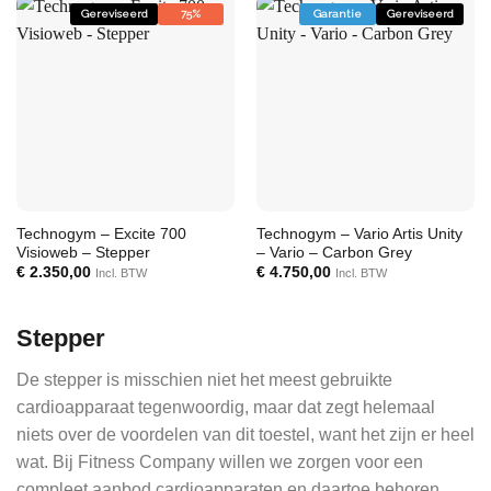
Gereviseerd
75%
Garantie
Gereviseerd
Technogym – Excite 700
Technogym – Vario Artis Unity
Visioweb – Stepper
– Vario – Carbon Grey
€
2.350,00
€
4.750,00
Incl. BTW
Incl. BTW
Stepper
De stepper is misschien niet het meest gebruikte
cardioapparaat tegenwoordig, maar dat zegt helemaal
niets over de voordelen van dit toestel, want het zijn er heel
wat. Bij Fitness Company willen we zorgen voor een
compleet aanbod cardioapparaten en daartoe behoren