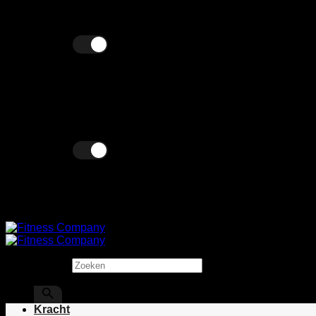
Ga
Wij verkopen zowel zakelijk als particulier!
naar
inhoud
Excl. BTW
Incl. BTW
Excl. BTW
Incl. BTW
Zoeken
×
Kracht