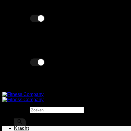
Ga
Wij verkopen zowel zakelijk als particulier!
naar
inhoud
Excl. BTW
Incl. BTW
Excl. BTW
Incl. BTW
Zoeken
×
Kracht