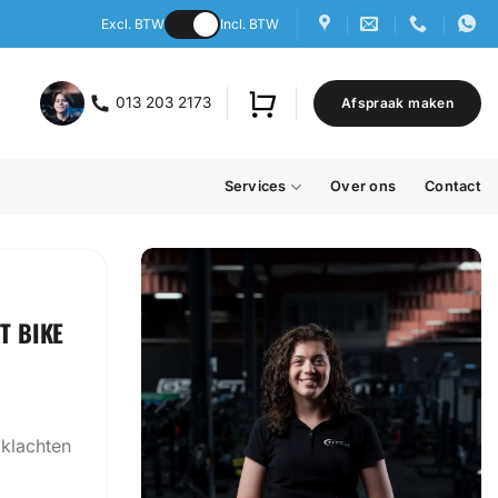
Excl. BTW
Incl. BTW
013 203 2173
Afspraak maken
Services
Over ons
Contact
T BIKE
klachten