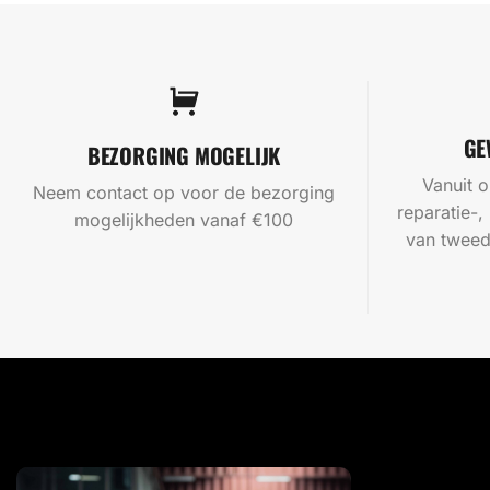
GE
BEZORGING MOGELIJK
Vanuit o
Neem contact op voor de bezorging
reparatie-,
mogelijkheden vanaf €100
van tweed