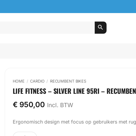
HOME
/
CARDIO
/
RECUMBENT BIKES
LIFE FITNESS – SILVER LINE 95RI – RECUMBEN
€
950,00
Incl. BTW
Ergonomisch design met focus op gebruikers met rug
Life Fitness - Silver Line 95RI - Recumbent Bike aantal