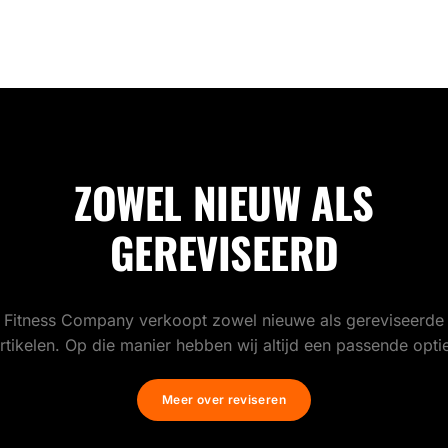
ZOWEL NIEUW ALS
GEREVISEERD
Fitness Company verkoopt zowel nieuwe als gereviseerde
rtikelen. Op die manier hebben wij altijd een passende opti
Meer over reviseren