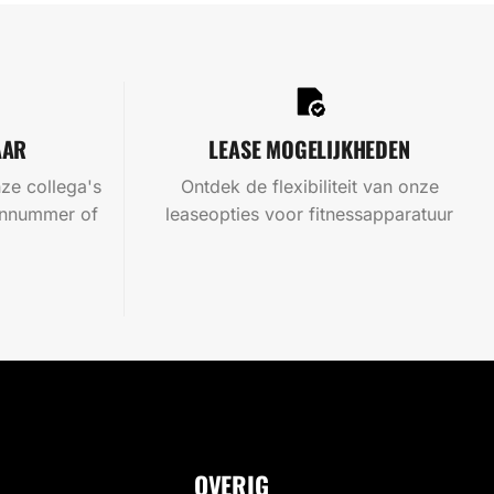
AAR
LEASE MOGELIJKHEDEN
ze collega's
Ontdek de flexibiliteit van onze
oonnummer of
leaseopties voor fitnessapparatuur
OVERIG