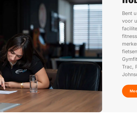
Bent u
voor u
facili
fitne
merken
fietse
Gymfit
Trac, 
Johnso
Mee