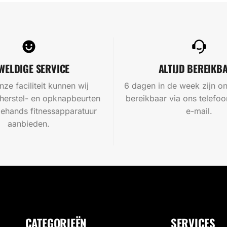
WELDIGE SERVICE
ALTIJD BEREIKB
nze faciliteit kunnen wij
6 dagen in de week zijn on
 herstel- en opknapbeurten
bereikbaar via ons telef
ehands fitnessapparatuur
e-mail.
aanbieden.
CATEGORIEËN
SERVICES