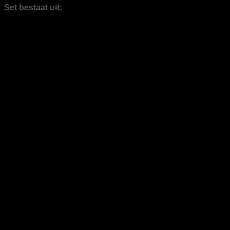
Set bestaat uit:
4 loopbanden
4 cross-trainers
4 upright bikes