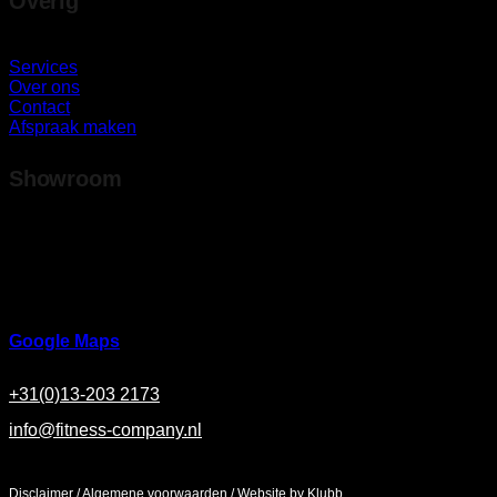
Overig
Services
Over ons
Contact
Afspraak maken
Showroom
Ringbaan Noord 37
5046 AA Tilburg
Google Maps
+31(0)13-203 2173
info@fitness-company.nl
Maandag - Zaterdag / 9:00 - 17:00
Disclaimer
/
Algemene voorwaarden
/
Website by Klubb