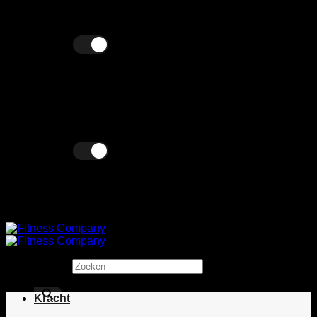
Ga
Wij verkopen zowel zakelijk als particulier!
naar
inhoud
Excl. BTW
Incl. BTW
Excl. BTW
Incl. BTW
Zoeken
×
Kracht