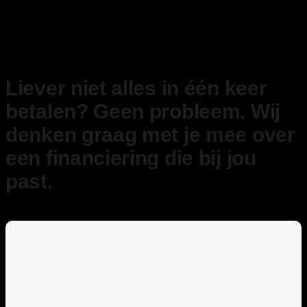
Liever niet alles in één keer
betalen? Geen probleem. Wij
denken graag met je mee over
een financiering die bij jou
past.