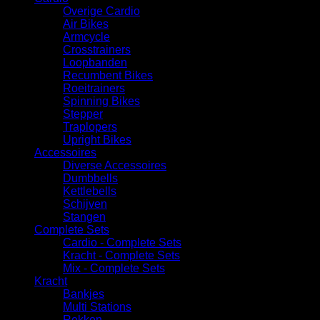
Overige Cardio
Air Bikes
Armcycle
Crosstrainers
Loopbanden
Recumbent Bikes
Roeitrainers
Spinning Bikes
Stepper
Traplopers
Upright Bikes
Accessoires
Diverse Accessoires
⁠Dumbbells
Kettlebells
⁠Schijven
Stangen
Complete Sets
Cardio - Complete Sets
⁠Kracht - Complete Sets
Mix - Complete Sets
Kracht
Bankjes
Multi Stations
Rekken