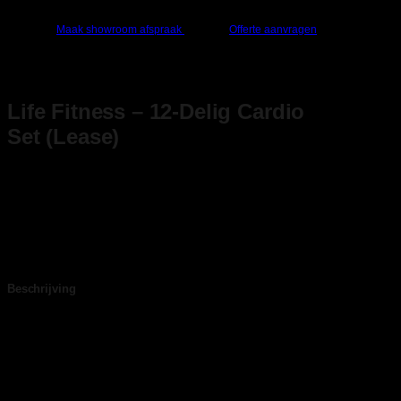
Maak showroom afspraak
Offerte aanvragen
Life Fitness – 12-Delig Cardio
Set (Lease)
Til je cardio-training naar een hoger niveau met de
Life Fitness Cardio Set – veelzijdig, comfortabel en
duurzaam!
Beschrijving
De Life Fitness Cardio Set biedt een complete
oplossing voor een gevarieerde en effectieve
training. De set bestaat uit de Life Fitness Loopband,
Crosstrainer en Upright Bike, die samen alle
aspecten van cardio-training dekken. De loopband