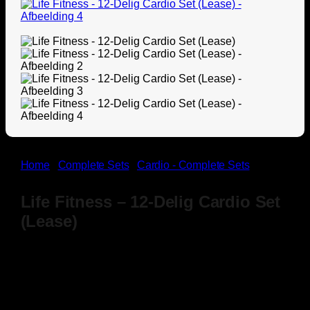
Home
/
Complete Sets
/
Cardio - Complete Sets
Life Fitness – 12-Delig Cardio Set
(Lease)
€
937,21
Incl. BTW
Til je cardio-training naar een hoger niveau met de Life
Fitness Cardio Set – veelzijdig, comfortabel en