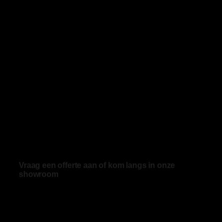
Vraag een offerte aan of kom langs in onze
showroom
Advies nodig of grote aantallen bestellen? Vraag
een offerte aan of kom bij ons langs.