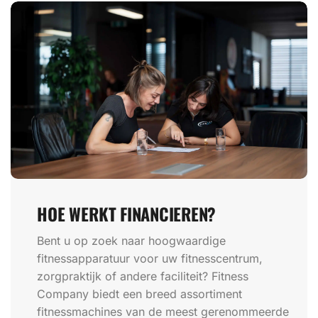
HOE WERKT FINANCIEREN?
Bent u op zoek naar hoogwaardige
fitnessapparatuur voor uw fitnesscentrum,
zorgpraktijk of andere faciliteit? Fitness
Company biedt een breed assortiment
fitnessmachines van de meest gerenommeerde