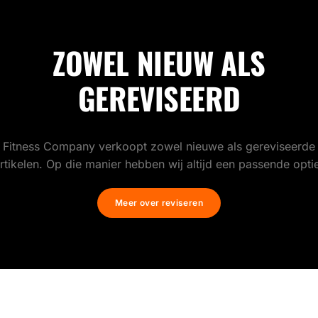
ZOWEL NIEUW ALS
GEREVISEERD
Fitness Company verkoopt zowel nieuwe als gereviseerde
rtikelen. Op die manier hebben wij altijd een passende opti
Meer over reviseren