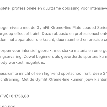
lete, professionele en duurzame oplossing voor intensieve 
n hoger niveau met de GymFit Xtreme-line Plate Loaded Ser
ergroep effectief traint. Deze robuuste en professioneel on
iden met apparatuur die kracht, duurzaamheid en precisie c
worpen voor intensief gebruik, met sterke materialen en e
ningservaring. Zowel beginners als gevorderde sporters kunn
ody workout mogelijk is.
nessruimte inricht of een high-end sportschool runt, deze 3
achttraining. Met de Gymfit Xtreme-line kunnen jouw klant
.
 BTW): € 1736,80