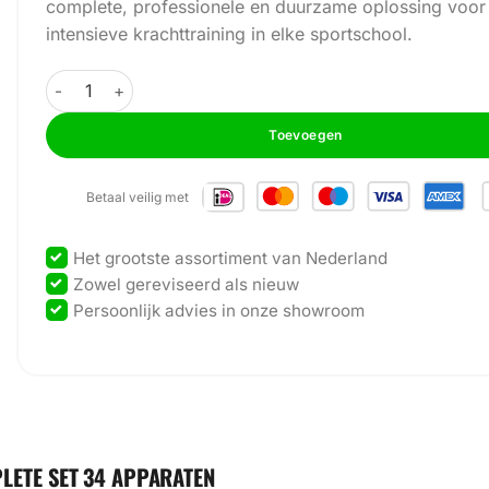
complete, professionele en duurzame oplossing voor
intensieve krachttraining in elke sportschool.
GymFit - Xtreme-Line Plate Loaded Series - Complete Set
Toevoegen
Betaal veilig met
Het grootste assortiment van Nederland
Zowel gereviseerd als nieuw
Persoonlijk advies in onze showroom
PLETE SET 34 APPARATEN