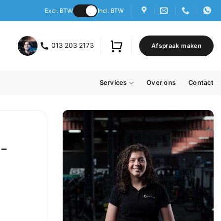
Excl. BTW
Incl. BTW
013 203 2173
Afspraak maken
Services
Over ons
Contact
 –