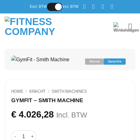
Ga
Excl. BTW
Incl. BTW
naar
inhoud
Nieuw
Garantie
HOME
/
KRACHT
/
SMITH MACHINES
GYMFIT – SMITH MACHINE
€
4.026,28
Incl. BTW
GymFit - Smith Machine aantal