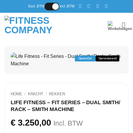
Ga
Excl. BTW
Incl. BTW
naar
inhoud
Garantie
Gereviseerd
HOME
/
KRACHT
/
REKKEN
LIFE FITNESS – FIT SERIES – DUAL SMITH/
RACK – SMITH MACHINE
€
3.250,00
Incl. BTW