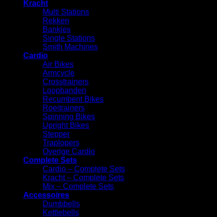
Kracht
Multi Stations
Rekken
⁠Bankjes
Single Stations
Smith Machines
Cardio
Air Bikes
Armcycle
Crosstrainers
Loopbanden
Recumbent Bikes
Roeitrainers
Spinning Bikes
Upright Bikes
Stepper
Traplopers
Overige Cardio
Complete Sets
Cardio – Complete Sets
⁠Kracht – Complete Sets
Mix – Complete Sets
Accessoires
⁠Dumbbells
Kettlebells