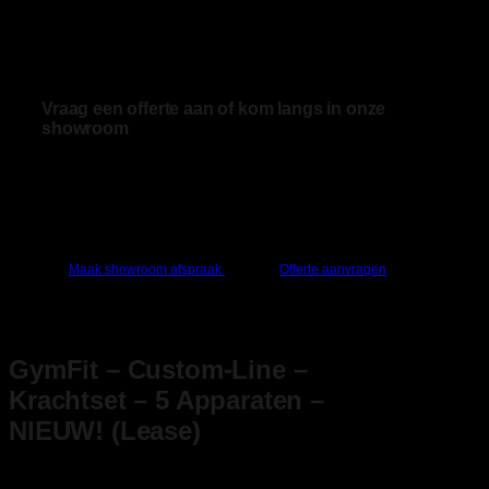
Vraag een offerte aan of kom langs in onze
showroom
Advies nodig of grote aantallen bestellen? Vraag
een offerte aan of kom bij ons langs.
Maak showroom afspraak
Offerte aanvragen
GymFit – Custom-Line –
Krachtset – 5 Apparaten –
NIEUW! (Lease)