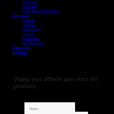
⁠Schijven
Stangen
Diverse Accessoires
Services
Inkoop
Taxatie
Reviseren
Lease
Inrichting
Verzekering
Over ons
Contact
Vraag een offerte aan voor dit
product
Geheel gratis en vrijblijvend
Bericht
Telefoonnummer
Naam
Bedrijfsnaam