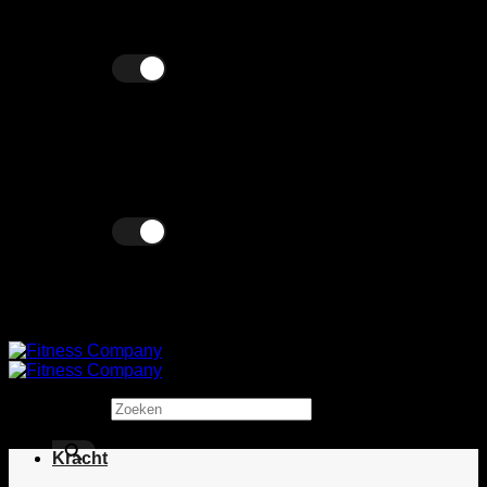
Ga
Wij verkopen zowel zakelijk als particulier!
naar
inhoud
Excl. BTW
Incl. BTW
Excl. BTW
Incl. BTW
Zoeken
×
Kracht