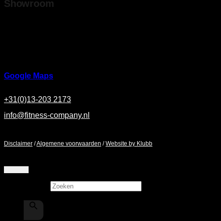
Showroom
Ringbaan Noord 37
5046 AA Tilburg
Google Maps
+31(0)13-203 2173
info@fitness-company.nl
Maandag - Zaterdag / 9:00 - 17:00
Disclaimer
/
Algemene voorwaarden
/
Website by Klubb
Zoeken
×