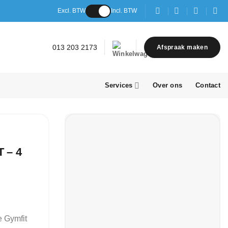
Excl. BTW
Incl. BTW
013 203 2173
Afspraak maken
Services
Over ons
Contact
 – 4
e Gymfit