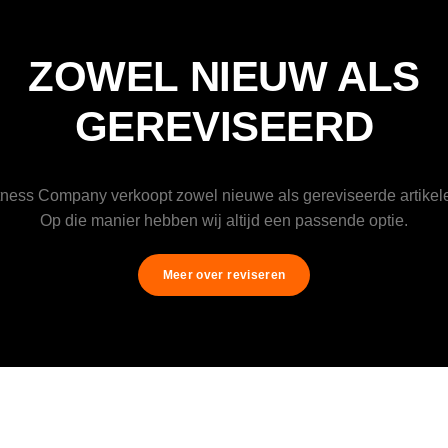
ZOWEL NIEUW ALS
GEREVISEERD
tness Company verkoopt zowel nieuwe als gereviseerde artikel
Op die manier hebben wij altijd een passende optie.
Meer over reviseren