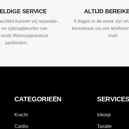
ELDIGE SERVICE
ALTIJD BEREIK
aciliteit kunnen wij reparatie-,
6 dagen in de week zijn on
l- en opknapbeurten van
bereikbaar via ons telefoon
ands fitnessapparatuur
mail.
aanbieden.
CATEGORIEËN
SERVICE
Kracht
Inkoop
Cardio
Taxatie