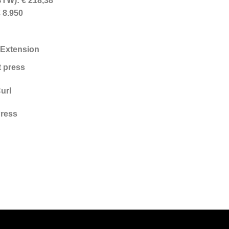
BTW): € 218,38
 8.950
 Extension
 press
url
Press