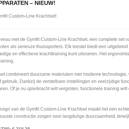
PPARATEN – NIEUW!
Gymfit Custom-Line Krachtset!
 niveau met de Gymfit Custom-Line Krachtset, een complete set va
len als serieuze thuissporters. Elk toestel biedt een uitgebreid
edige en effectieve krachttraining kunt uitvoeren. Het ergonomi
raining.
et combineert duurzame materialen met moderne technologie, 
ef gebruik. Dankzij de verstelbare instellingen en veelzijdige fun
en. Of je nu spierkracht wilt vergroten, functionele training wi
esign van de Gymfit Custom-Line Krachtset maakt het een echte 
ste constructie zorgen voor langdurige duurzaamheid, terwijl de s