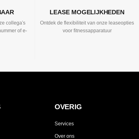
BAAR
LEASE MOGELIJKHEDEN
ze collega's
Ontdek de flexibiliteit van onze leaseopties
nummer of e-
voor fitnessapparatuur
S
OVERIG
Services
Over ons