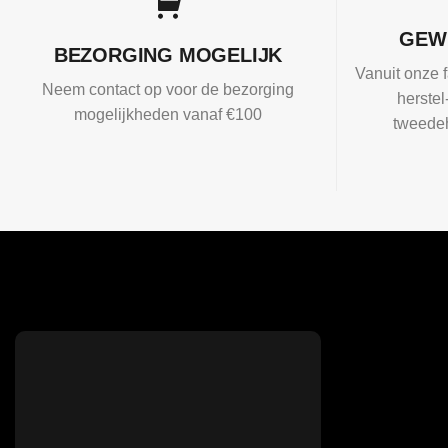
GEW
BEZORGING MOGELIJK
Vanuit onze f
Neem contact op voor de bezorging
herste
mogelijkheden vanaf €100
tweedeh