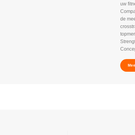
uw fitn
Compan
de mee
crosst
topmer
Strengt
Concep
Mee