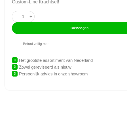
Custom-Line Krachtset!
GymFit - Custom-Line - Krachtset - 4 Apparaten - NIEUW! aa
Toevoegen
Betaal veilig met
Het grootste assortiment van Nederland
Zowel gereviseerd als nieuw
Persoonlijk advies in onze showroom