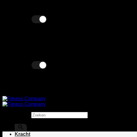
Ga
Wij verkopen zowel zakelijk als particulier!
naar
inhoud
Excl. BTW
Incl. BTW
Excl. BTW
Incl. BTW
Zoeken
×
Kracht