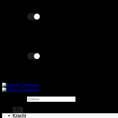
Ga
Wij verkopen zowel zakelijk als particulier!
naar
inhoud
Excl. BTW
Incl. BTW
Excl. BTW
Incl. BTW
Zoeken
×
Kracht