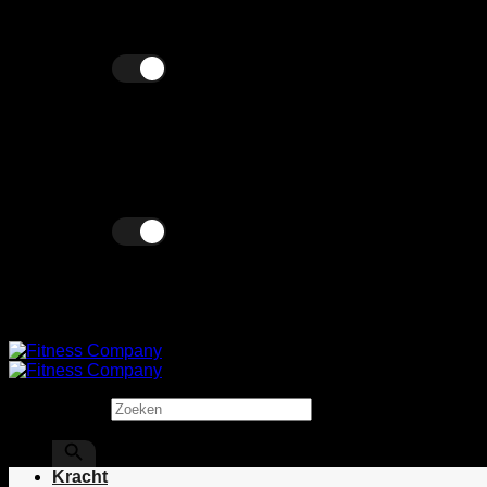
Ga
Wij verkopen zowel zakelijk als particulier!
naar
inhoud
Excl. BTW
Incl. BTW
Excl. BTW
Incl. BTW
Zoeken
×
Kracht