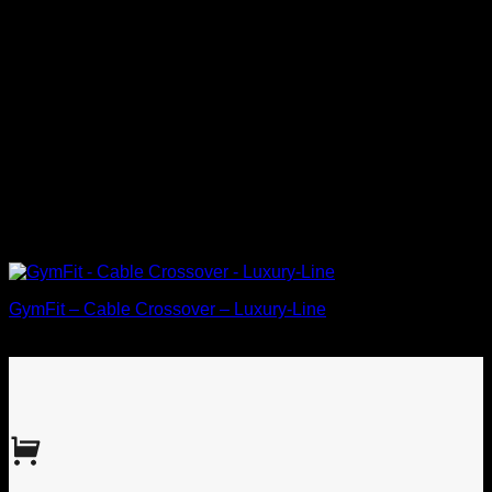
GymFit – Cable Crossover – Luxury-Line
€
5.450,00
Incl. BTW