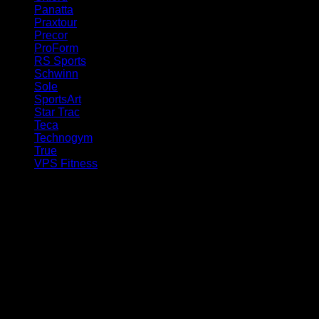
Panatta
(6)
Praxtour
(1)
Precor
(17)
ProForm
(1)
RS Sports
(1)
Schwinn
(1)
Sole
(2)
SportsArt
(2)
Star Trac
(20)
Teca
(4)
Technogym
(94)
True
(2)
VPS Fitness
(1)