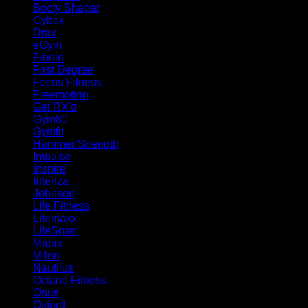
Booty Shaper
(8)
Cybex
(14)
Drax
(8)
eGym
(2)
Finnlo
(1)
First Degree
(1)
Focus Fitness
(2)
Freemotion
(1)
Get RX'd
(1)
Gym80
(6)
Gymfit
(287)
Hammer Strength
(6)
Impulse
(2)
Inspire
(1)
Intenza
(7)
Johnson
(1)
Life Fitness
(93)
Lifemaxx
(1)
LifeSpan
(1)
Matrix
(36)
Milon
(1)
Nautilus
(8)
Octane Fitness
(3)
Opus
(1)
Oxford
(1)