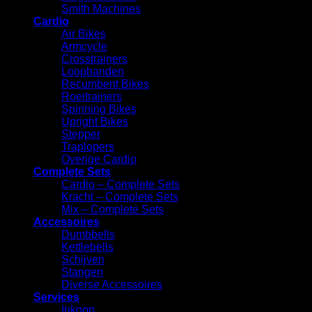
Smith Machines
Cardio
Air Bikes
Armcycle
Crosstrainers
Loopbanden
Recumbent Bikes
Roeitrainers
Spinning Bikes
Upright Bikes
Stepper
Traplopers
Overige Cardio
Complete Sets
Cardio – Complete Sets
⁠Kracht – Complete Sets
Mix – Complete Sets
Accessoires
⁠Dumbbells
Kettlebells
⁠Schijven
Stangen
Diverse Accessoires
Services
Inkoop