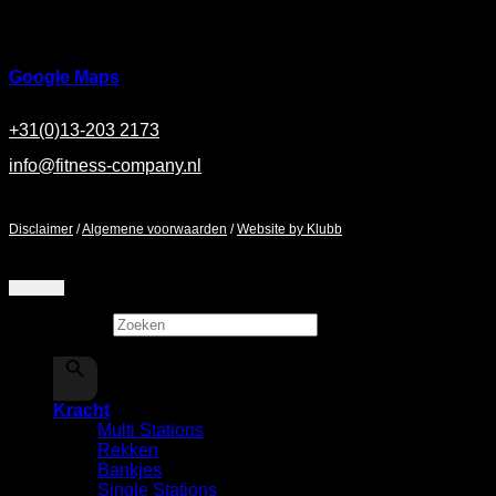
Ringbaan Noord 37
5046 AA Tilburg
Google Maps
+31(0)13-203 2173
info@fitness-company.nl
Maandag - Zaterdag / 9:00 - 17:00
Disclaimer
/
Algemene voorwaarden
/
Website by Klubb
Zoeken
×
Kracht
Multi Stations
Rekken
⁠Bankjes
Single Stations