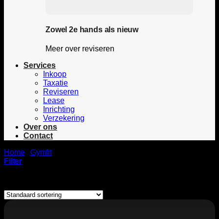
Zowel 2e hands als nieuw
Meer over reviseren
Services
Inkoop
Taxatie
Reviseren
Lease
Inrichting
Verzekering
Over ons
Contact
Home
/
Gymfit
/
Luxury-Line
Filter
Enig resultaat