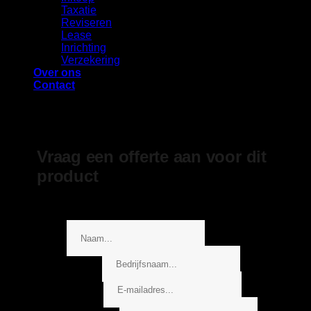
Taxatie
Reviseren
Lease
Inrichting
Verzekering
Over ons
Contact
Vraag een offerte aan voor dit
product
Geheel gratis en vrijblijvend
Naam
Telefoonnummer
Bericht
Bedrijfsnaam
Bedrijfsnaam
E-mailadres
*