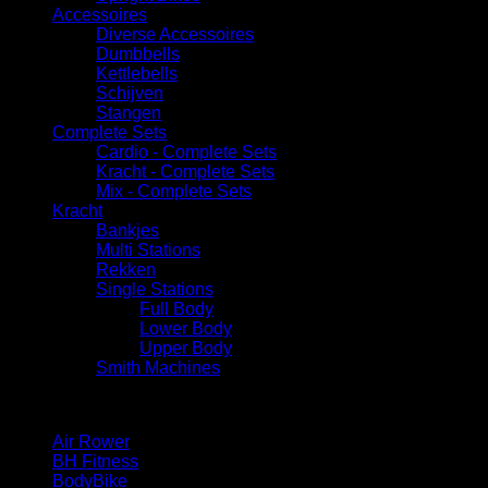
Accessoires
Diverse Accessoires
⁠Dumbbells
Kettlebells
⁠Schijven
Stangen
Complete Sets
Cardio - Complete Sets
⁠Kracht - Complete Sets
Mix - Complete Sets
Kracht
Bankjes
Multi Stations
Rekken
Single Stations
Full Body
Lower Body
Upper Body
Smith Machines
Merk
Air Rower
(3)
BH Fitness
(1)
BodyBike
(3)