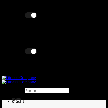
Ga
Wij verkopen zowel zakelijk als particulier!
naar
inhoud
Excl. BTW
Incl. BTW
Excl. BTW
Incl. BTW
Zoeken
×
Kracht