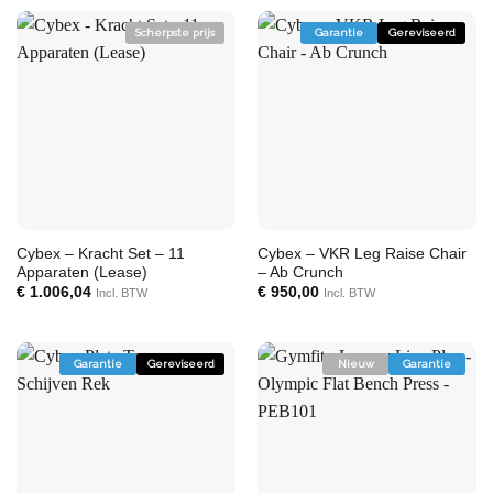
Scherpste prijs
Garantie
Gereviseerd
Cybex – Kracht Set – 11
Cybex – VKR Leg Raise Chair
Apparaten (Lease)
– Ab Crunch
€
1.006,04
€
950,00
Incl. BTW
Incl. BTW
Garantie
Gereviseerd
Nieuw
Garantie