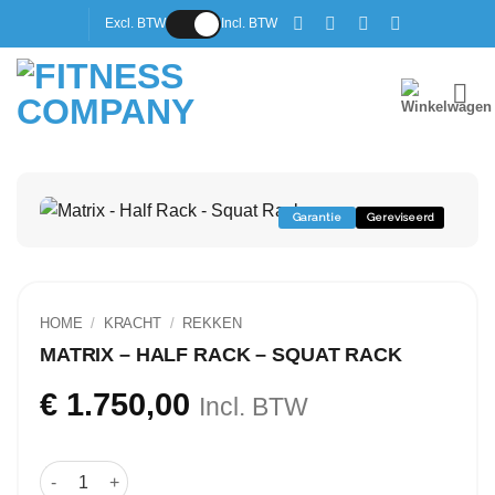
Ga
Excl. BTW
Incl. BTW
naar
inhoud
Garantie
Gereviseerd
HOME
/
KRACHT
/
REKKEN
MATRIX – HALF RACK – SQUAT RACK
€
1.750,00
Incl. BTW
Matrix - Half Rack - Squat Rack aantal