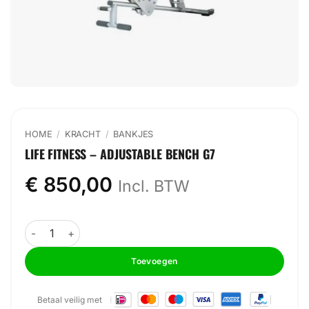
HOME
/
KRACHT
/
BANKJES
LIFE FITNESS – ADJUSTABLE BENCH G7
€
850,00
Incl. BTW
Life Fitness - Adjustable Bench G7 aantal
Toevoegen
Betaal veilig met