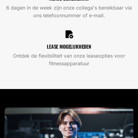
6 dagen in de week zijn onze collega's bereikbaar via
ons telefoonnummer of e-mail.
LEASE MOGELIJKHEDEN
Ontdek de flexibiliteit van onze leaseopties voor
fitnessapparatuur