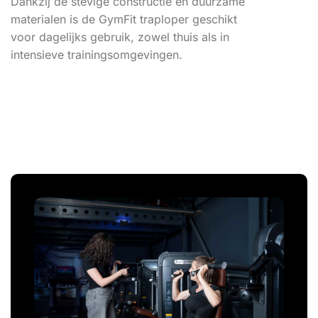
Dankzij de stevige constructie en duurzame
materialen is de GymFit traploper geschikt
voor dagelijks gebruik, zowel thuis als in
intensieve trainingsomgevingen.