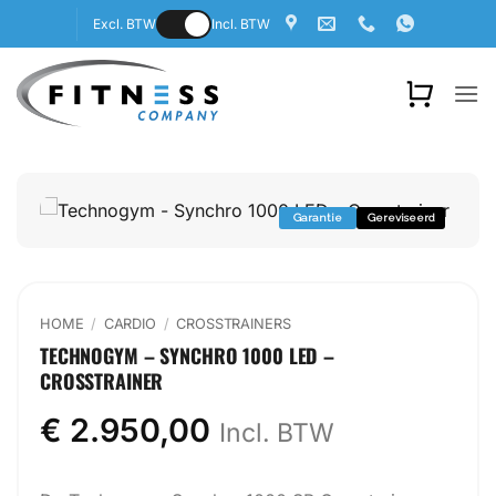
Ga
Excl. BTW
Incl. BTW
naar
inhoud
Garantie
Gereviseerd
HOME
/
CARDIO
/
CROSSTRAINERS
TECHNOGYM – SYNCHRO 1000 LED –
CROSSTRAINER
€
2.950,00
Incl. BTW