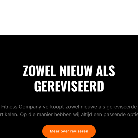
ZOWEL NIEUW ALS
GEREVISEERD
Fitness Company verkoopt zowel nieuwe als gereviseerde
rtikelen. Op die manier hebben wij altijd een passende opti
Meer over reviseren