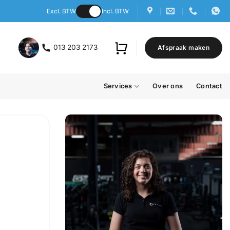
Excl. BTW
Incl. BTW
013 203 2173
Afspraak maken
Services
Over ons
Contact