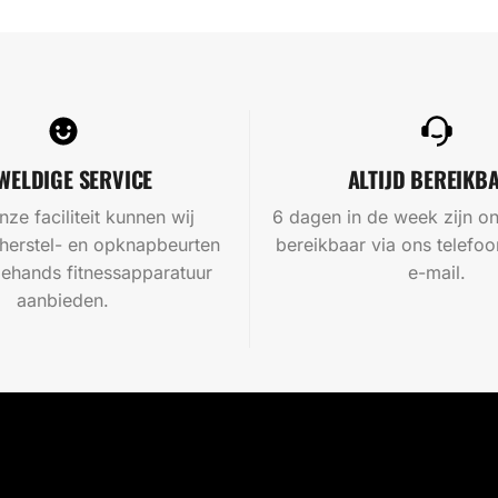
WELDIGE SERVICE
ALTIJD BEREIKB
nze faciliteit kunnen wij
6 dagen in de week zijn on
 herstel- en opknapbeurten
bereikbaar via ons telef
ehands fitnessapparatuur
e-mail.
aanbieden.