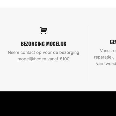
GE
BEZORGING MOGELIJK
Vanuit o
Neem contact op voor de bezorging
reparatie-,
mogelijkheden vanaf €100
van tweed