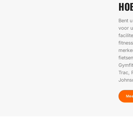
HOE
Bent u
voor u
facili
fitne
merken
fietse
Gymfit
Trac, 
Johnso
Mee