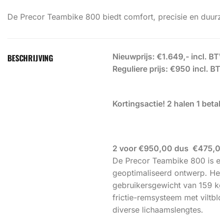
De Precor Teambike 800 biedt comfort, precisie en duurza
Nieuwprijs: €1.649,- incl. B
BESCHRIJVING
Reguliere prijs: €950 incl. 
Kortingsactie! 2 halen 1 beta
2 voor €950,00 dus €475,00
De Precor Teambike 800 is e
geoptimaliseerd ontwerp. He
gebruikersgewicht van 159 kg
frictie-remsysteem met viltb
diverse lichaamslengtes.