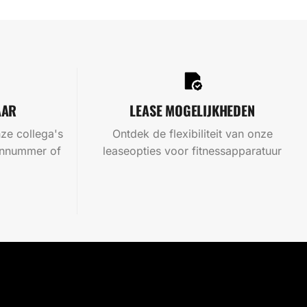
AAR
LEASE MOGELIJKHEDEN
ze collega's
Ontdek de flexibiliteit van onze
oonnummer of
leaseopties voor fitnessapparatuur