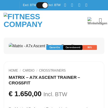
Ga
Excl. BTW
Incl. BTW
naar
inhoud
Garantie
Gereviseerd
86%
HOME
/
CARDIO
/
CROSSTRAINERS
MATRIX – A7X ASCENT TRAINER –
CROSSFIT
€
1.650,00
Incl. BTW