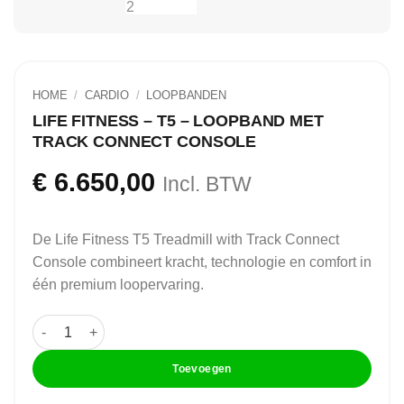
HOME
/
CARDIO
/
LOOPBANDEN
LIFE FITNESS – T5 – LOOPBAND MET
TRACK CONNECT CONSOLE
€
6.650,00
Incl. BTW
De Life Fitness T5 Treadmill with Track Connect
Console combineert kracht, technologie en comfort in
één premium loopervaring.
Life Fitness - T5 - Loopband met Track Connect Console aan
Toevoegen