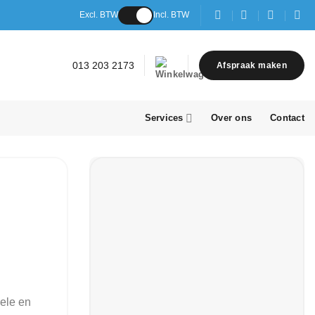
Excl. BTW
Incl. BTW
013 203 2173
Afspraak maken
Services
Over ons
Contact
bele en