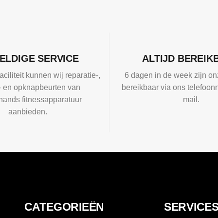
ELDIGE SERVICE
ALTIJD BEREIK
aciliteit kunnen wij reparatie-,
6 dagen in de week zijn on
l- en opknapbeurten van
bereikbaar via ons telefoon
ands fitnessapparatuur
mail.
aanbieden.
CATEGORIEËN
SERVICE