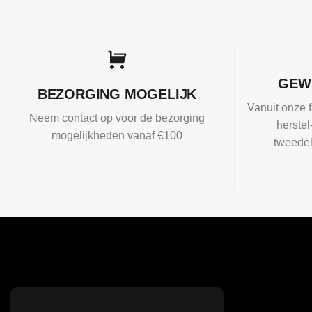
GEW
BEZORGING MOGELIJK
Vanuit onze f
Neem contact op voor de bezorging
herste
mogelijkheden vanaf €100
tweedeh