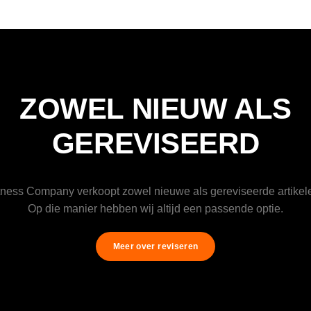
ZOWEL NIEUW ALS
GEREVISEERD
tness Company verkoopt zowel nieuwe als gereviseerde artikel
Op die manier hebben wij altijd een passende optie.
Meer over reviseren