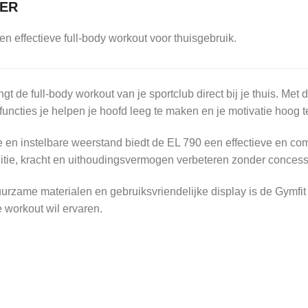
NER
en effectieve full-body workout voor thuisgebruik.
gt de full-body workout van je sportclub direct bij je thuis. Met d
functies je helpen je hoofd leeg te maken en je motivatie hoog 
e en instelbare weerstand biedt de EL 790 een effectieve en com
itie, kracht en uithoudingsvermogen verbeteren zonder concessi
duurzame materialen en gebruiksvriendelijke display is de Gymfi
e workout wil ervaren.