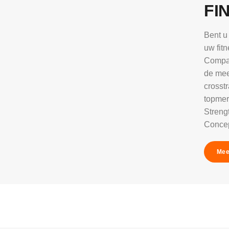
FI
Bent u
uw fitn
Compan
de mee
crosst
topmer
Strengt
Concep
Mee