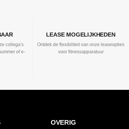
BAAR
LEASE MOGELIJKHEDEN
ze collega's
Ontdek de flexibiliteit van onze leaseopties
nummer of e-
voor fitnessapparatuur
S
OVERIG